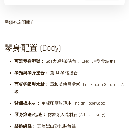
需額外詢問庫存
琴身配置 (Body)
可選琴身型號：
Gc (大G型帶缺角)、OMc (OM型帶缺角)
琴頸與琴身接合：
第 14 琴格接合
面板等級與木材：
單板英格曼雲杉 (Engelmann Spruce) - A
級
背側板木材：
單板印度玫瑰木 (Indian Rosewood)
琴身滾邊/包邊：
仿象牙人造材質 (Artificial ivory)
裝飾線條：
五層黑白對比裝飾線