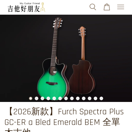
【2026新款】Furch Spectra Plus
GC-ER a Bled Emerald BEM 全單