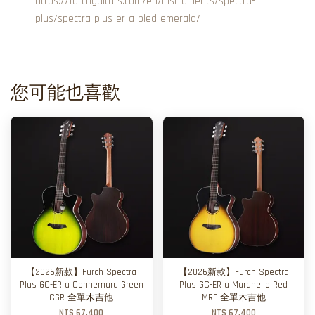
https://furchguitars.com/en/instruments/spectra-
plus/spectra-plus-er-a-bled-emerald/
您可能也喜歡
【2026新款】Furch Spectra
【2026新款】Furch Spectra
Plus GC-ER a Connemara Green
Plus GC-ER a Maranello Red
CGR 全單木吉他
MRE 全單木吉他
NT$ 67,400
NT$ 67,400