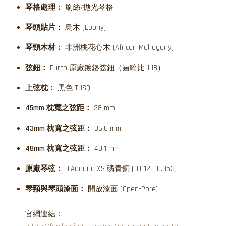
琴格處理：
刷絲/拋光琴格
琴頭貼片：
烏木 (Ebony)
琴頸木材：
非洲桃花心木 (African Mahogany)
弦鈕：
Furch 原廠鍍鉻弦鈕（齒輪比 1:18）
上弦枕：
黑色 TUSQ
45mm 枕寬之弦距：
38 mm
43mm 枕寬之弦距：
36.6 mm
48mm 枕寬之弦距：
40.1 mm
原廠琴弦：
D'Addario XS 磷青銅 (0.012 - 0.053)
琴頸與琴頭漆面：
開放漆面 (Open-Pore)
官網連結：