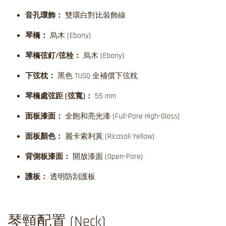
音孔環飾：
雙環白對比裝飾線
琴橋：
烏木 (Ebony)
琴橋弦釘/弦栓：
烏木 (Ebony)
下弦枕：
黑色 TUSQ 全補償下弦枕
琴橋處弦距 (弦寬)：
55 mm
面板漆面：
全飽和亮光漆 (Full-Pore High-Gloss)
面板顏色：
麗卡索利黃 (Ricasoli Yellow)
背側板漆面：
開放漆面 (Open-Pore)
護板：
透明防刮護板
琴頸配置 (Neck)