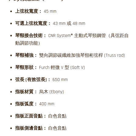
上弦枕寬度：
45 mm
可選上弦枕寬度：
43 mm 或 48 mm
琴頸接合技術：
CNR System® 主動式琴頸鋼管（具弦距自
動調節功能）
琴頸補強：
雙向調節碳纖維加強琴頸桁弦桿 (Truss rod)
琴頸形狀：
Furch 輕微 V 型 (Soft V)
弦長 (有效弦長)：
650 mm
指板材質：
烏木 (Ebony)
指板弧度：
400 mm
指板正面音點：
白色音點
指板側邊音點：
白色音點