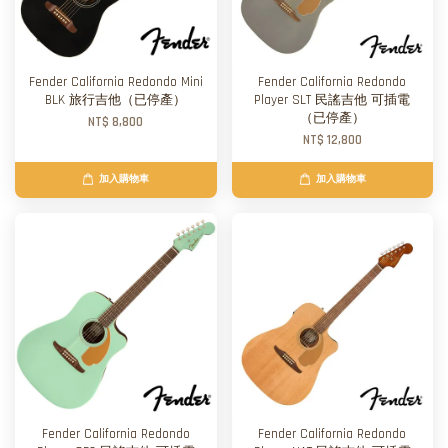
Fender California Redondo Mini
Fender California Redondo
BLK 旅行吉他（已停產）
Player SLT 民謠吉他 可插電
（已停產）
NT$ 8,800
NT$ 12,800
加入購物車
加入購物車
Fender California Redondo
Fender California Redondo