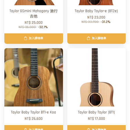
Taylor GSmini Mahogany 旅行
Taylor Baby Taylor-e (BT2e)
吉他
NT$ 23,200
NT$ 33,700
-31.2%
NT$ 25,000
NT$ 36,800
-32.1%
加入購物車
加入購物車
Taylor Baby Taylor BT1-e Koa
Taylor Baby Taylor (BT1)
NT$ 26,600
NT$ 17,000