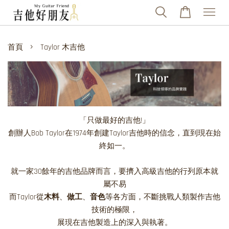
›
首頁
Taylor 木吉他
「只做最好的吉他!」
創辦人Bob Taylor在1974年創建Taylor吉他時的信念，直到現在始
終如一。
就一家30餘年的吉他品牌而言，要擠入高級吉他的行列原本就
屬不易
而Taylor從
木料
、
做工
、
音色
等各方面，不斷挑戰人類製作吉他
技術的極限，
展現在吉他製造上的深入與執著。