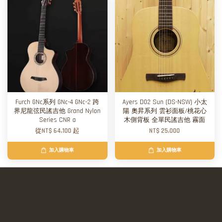
Furch GNc系列 GNc-4 GNc-2 跨
Ayers D02 Sun (DS-NSW) 小太
界尼龍弦民謠吉他 Grand Nylon
陽 奧昇系列 雲衫面板/桃花心
Series CNR a
木側背板 全單民謠吉他 霧面
從
NT$ 64,100
起
NT$ 25,000
加入購物車
加入購物車