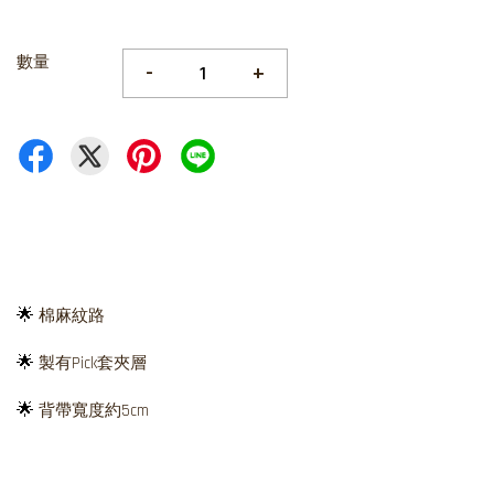
數量
-
+
🌟
棉麻紋路
🌟
製有Pick套夾層
🌟
背帶寬度約5cm