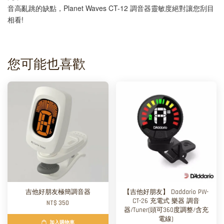
音高亂跳的缺點，Planet Waves CT-12 調音器靈敏度絕對讓您刮目
相看!
您可能也喜歡
吉他好朋友極簡調音器
【吉他好朋友】 Daddario PW-
CT-26 充電式 樂器 調音
NT$ 350
器/Tuner(頭可360度調整/含充
電線)
加入購物車