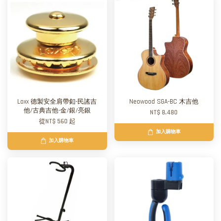
Loxx 德製安全肩帶釦-民謠吉
Neowood SGA-BC 木吉他
他/古典吉他-金/銀/亮銀
NT$ 8,480
從
NT$ 560
起
加入購物車
加入購物車