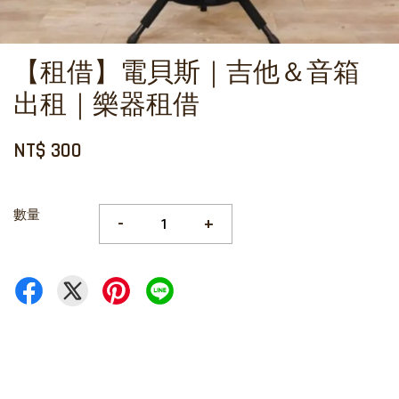
【租借】電貝斯｜吉他＆音箱
出租｜樂器租借
NT$ 300
數量
-
+