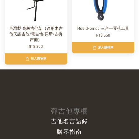
台灣製 高級吉他架（適用木吉
MusicNomad 三合一琴弦工具
他民謠吉他/電吉他/貝斯/古典
NT$ 550
吉他）
NT$ 300
加入購物車
加入購物車
彈吉他專欄
吉他名言語錄
購琴指南