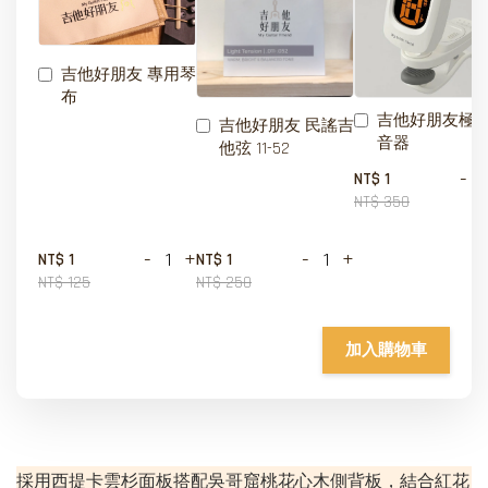
吉他好朋友 專用琴
布
吉他好朋友極
吉他好朋友 民謠吉
音器
他弦 11-52
-
NT$ 1
NT$ 350
-
+
-
+
NT$ 1
NT$ 1
NT$ 125
NT$ 250
加入購物車
採用西提卡雲杉面板搭配吳哥窟桃花心木側背板，結合紅花