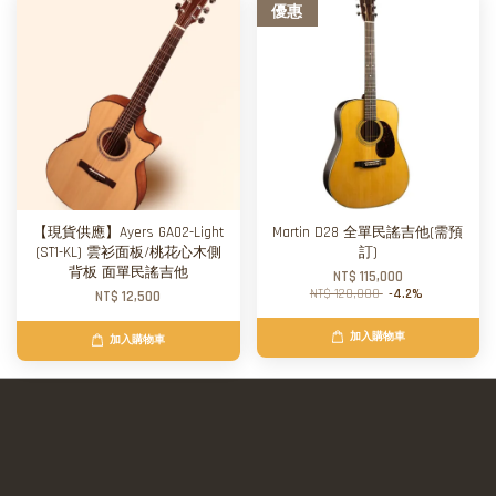
優惠
【現貨供應】Ayers GA02-Light
Martin D28 全單民謠吉他(需預
(ST1-KL) 雲衫面板/桃花心木側
訂)
背板 面單民謠吉他
NT$ 115,000
NT$ 120,000
-4.2%
NT$ 12,500
加入購物車
加入購物車