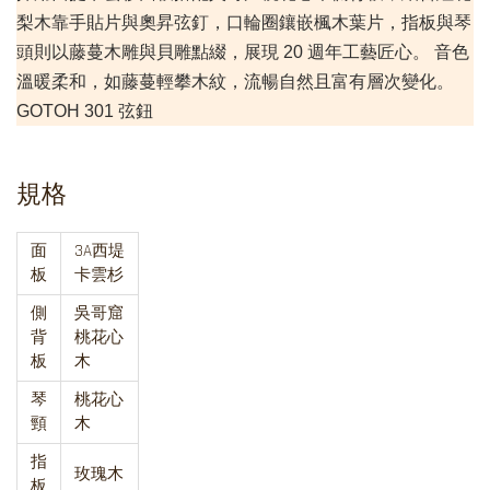
梨木靠手貼片與奧昇弦釘，口輪圈鑲嵌楓木葉片，指板與琴
頭則以藤蔓木雕與貝雕點綴，展現 20 週年工藝匠心。 音色
溫暖柔和，如藤蔓輕攀木紋，流暢自然且富有層次變化。
GOTOH 301 弦鈕
規格
面
3A西堤
板
卡雲杉
側
吳哥窟
背
桃花心
板
木
琴
桃花心
頸
木
指
玫瑰木
板