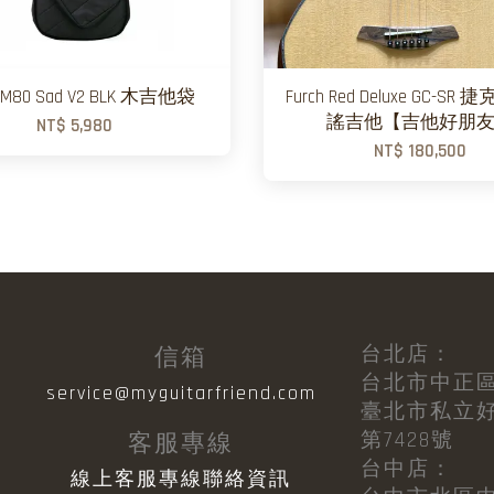
 M80 Sad V2 BLK 木吉他袋
Furch Red Deluxe GC-S
謠吉他【吉他好朋
NT$ 5,980
NT$ 180,500
台北店：
信箱
台北市中正區
目
service@myguitarfriend.com
臺北市私立
第7428號
客服專線
台中店：
線上客服專線聯絡資訊