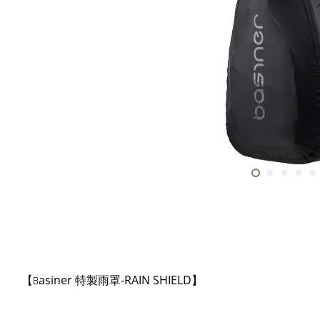
asiner 特製雨罩-RAIN SHIELD
【B
】