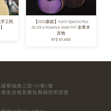
R 捷克手工民
【2026新款】Furch Spectra Plus
友】
GC-ER a Provence Violet PVT 全單木
吉他
NT$ 67,400
羅斯福路三段140巷5號
好朋友吉他音樂短期補習班證號