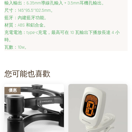
輸入輸出：6.35mm導線孔輸入 + 3.5mm耳機孔輸出。
尺寸：145"95.5"102.5mm。
藍牙：內建藍牙功能。
材質：ABS 和鋁合金。
充電電池：type-c充電，最高可在 10 瓦輸出下播放長達 4 小
時。
瓦數：10w。
您可能也喜歡
優惠