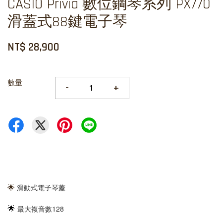
CASIO Privia 數位鋼琴系列 PX770
滑蓋式88鍵電子琴
NT$ 28,900
數量
-
+
滑動式電子琴蓋
🌟
🌟
最大複音數128