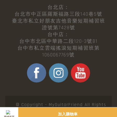
台北店：
台北市中正區羅斯福路三段140巷5號
臺北市私立好朋友吉他音樂短期補習班
證號第7428號
台中店：
台中市北區中華路二段120-3號B1
台中市私立雲端搖滾短期補習班第
1060067769號
© Copyright - MyGuitarFriend All Rights
Reserved. 吉他好朋友 版權所有 翻印必究
加入購物車
商城首頁