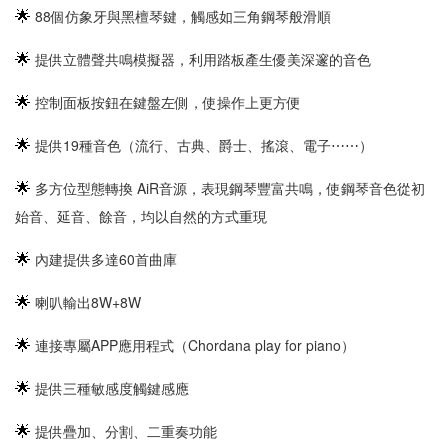
🌟
88個仿象牙與黑檀琴鍵，觸感如三角鋼琴般滑順
🌟
提供立體聲共鳴模擬器，利用踏板產生優美深邃的音色
🌟
控制面板按鈕在鍵盤左側，使操作上更方便
🌟
提供19種音色（流行、古典、爵士、搖滾、電子⋯⋯）
🌟
多方位型態轉換 AiR音源，表現鋼琴豐富共鳴，使鋼琴音色從初
始音、延音、餘音，均以自然的方式重現
🌟
🌟
喇叭輸出8W+8W
🌟
連接專屬APP應用程式（Chordana play for piano）
🌟
提供三種敏感度觸鍵感應
🌟
提供疊加、分割、二重奏功能