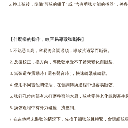
6. 換上弦後，準備"剪弦的鉗子" 或 "含有剪弦功能的捲器"，
【什麼樣的操作，較容易導致弦斷裂】
1. 不熟悉音高，容易將音調過頭，導致弦過緊而斷裂。
2. 反覆校正，換方向，導致弦承受不了鬆緊變化而斷裂。
3. 當弦還在震動時 ( 還有聲音時 )，快速轉緊或轉鬆。
4. 使用不同吉他調弦法，在音調轉換過程中也容易斷弦。
5. 弦釘孔位內部有未打磨整齊的木屑，弦枕零件老化龜裂產生
6. 換弦過程中有外力碰撞、擠壓到。
7. 在吉他尚未裝弦的情況下，先換了細弦並且轉緊，會讓細弦