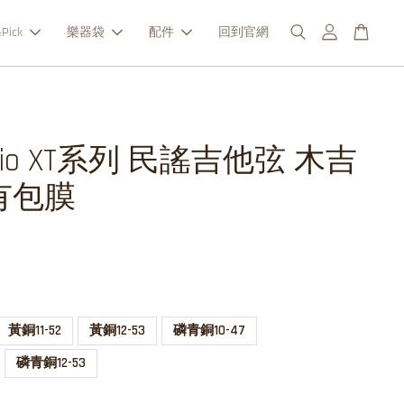
Pick
樂器袋
配件
回到官網
ario XT系列 民謠吉他弦 木吉
有包膜
黃銅11-52
黃銅12-53
磷青銅10-47
磷青銅12-53