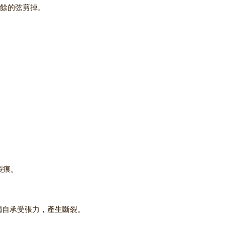
將多餘的弦剪掉。
裂痕。
獨自承受張力，產生斷裂。