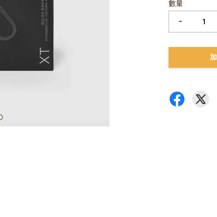
數量
-
加