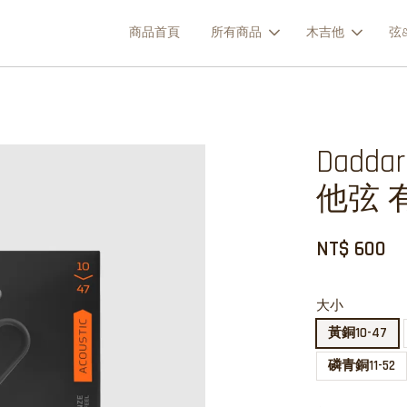
商品首頁
所有商品
木吉他
弦&
Dadd
他弦 
NT$ 600
大小
黃銅10-47
磷青銅11-52