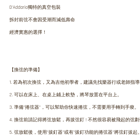
D'Addario獨特的真空包裝
拆封前弦不會因受潮而減低壽命
經濟實惠的選擇！
【換弦的準備】
1. 若為初次換弦，又為吉他初學者，建議先找樂器行或老師指導
2. 可以在床上、在桌上鋪上軟墊，將琴放置在平台上。
3. 準備"捲弦器"，可以幫助你快速捲弦，不需要用手轉到手痠。
4. 換弦前請記得將弦放鬆，再拔弦釘 ! 不然很容易被飛起的弦
5. 弦放鬆後，使用"拔釘器"或有"拔釘功能的捲弦器"將弦釘拔起