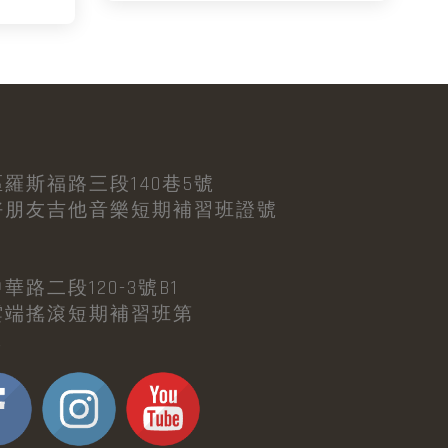
羅斯福路三段140巷5號
好朋友吉他音樂短期補習班證號
路二段120-3號B1
雲端搖滾短期補習班第
號