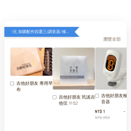
1元 加購配件四選三(調音器/移調夾/琴弦/琴布)
瀏覽全部
吉他好朋友 專用琴
布
吉他好朋友極
吉他好朋友 民謠吉
音器
他弦 11-52
-
NT$ 1
NT$ 350