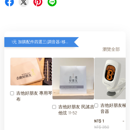
1元 加購配件四選三(調音器/移調夾/琴弦/琴布)
瀏覽全部
吉他好朋友 專用琴
布
吉他好朋友極
吉他好朋友 民謠吉
音器
他弦 11-52
-
NT$ 1
NT$ 350