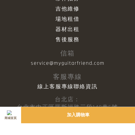
吉他維修
場地租借
器材出租
售後服務
信箱
service@myguitarfriend.com
客服專線
線上客服專線聯絡資訊
台北店：
台北市中正區羅斯福路三段140巷5號
臺北市私立好朋友吉他音樂短期補習班
加入購物車
商城首頁
證號第7428號
台中店：