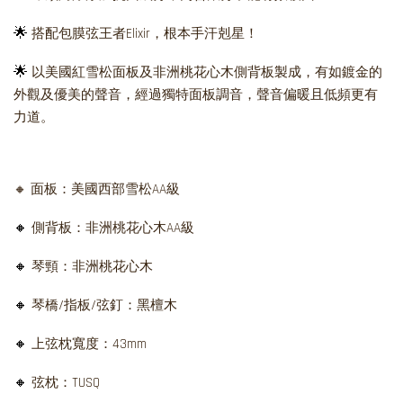
🌟
搭配包膜弦王者Elixir，根本手汗剋星！
🌟
以美國紅雪松面板及非洲桃花心木側背板製成，有如鍍金的
外觀及優美的聲音，經過獨特面板調音，聲音偏暖且低頻更有
力道。
🔸 面板：美國西部雪松AA級
🔸
側背板：非洲桃花心木AA級
🔸
琴頸：非洲桃花心木
🔸
琴橋/指板/弦釘：黑檀木
🔸
上弦枕寬度：43mm
🔸
弦枕：TUSQ