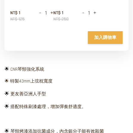
-
+
-
+
NT$ 1
NT$ 1
NT$ 125
NT$ 250
加入購物車
🌟
CNR琴頸強化系統
🌟 特製43mm上弦枕寬度
🌟
更友善亞洲人手型
🌟
搭配特殊刷漆處理，增加彈奏舒適度。
🌟
琴頸烤漆添加抗菌成分，內含銀分子能有效殺菌