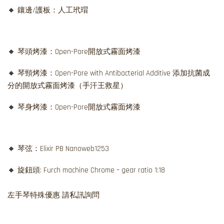
🔸
鑲邊/護板：人工玳瑁
🔸
琴頭烤漆：Open-Pore開放式霧面烤漆
🔸
琴頸烤漆：Open-Pore with Antibacterial Additive 添加抗菌成
分的開放式霧面烤漆（手汗王救星）
🔸
琴身烤漆：Open-Pore開放式霧面烤漆
🔸
琴弦：Elixir PB Nanoweb1253
🔸
旋鈕頭: Furch machine Chrome – gear ratio 1:18
左手琴特殊優惠 請私訊詢問