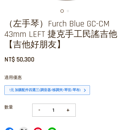
（左手琴）Furch Blue GC-CM
43mm LEFT 捷克手工民謠吉他
【吉他好朋友】
NT$ 50,300
適用優惠
1元 加購配件四選三(調音器/移調夾/琴弦/琴布)
數量
-
+