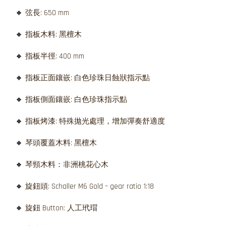
🔸
弦長: 650 mm
🔸
指板木料: 黑檀木
🔸
指板半徑: 400 mm
🔸
指板正面鑲嵌: 白色珍珠日蝕狀指示點
🔸
指板側面鑲嵌: 白色珍珠指示點
🔸
指板烤漆: 特殊拋光處理，增加彈奏舒適度
🔸
琴頭覆蓋木料: 黑檀木
🔸
琴頸木料：非洲桃花心木
🔸
旋鈕頭: Schaller M6 Gold – gear ratio 1:18
🔸
旋鈕 Button: 人工玳瑁