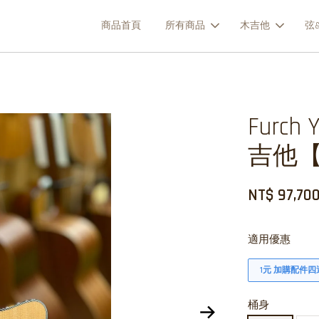
商品首頁
所有商品
木吉他
弦&
Furch
吉他
NT$ 97,70
適用優惠
1元 加購配件四
桶身