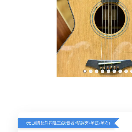
1元 加購配件四選三(調音器/移調夾/琴弦/琴布)