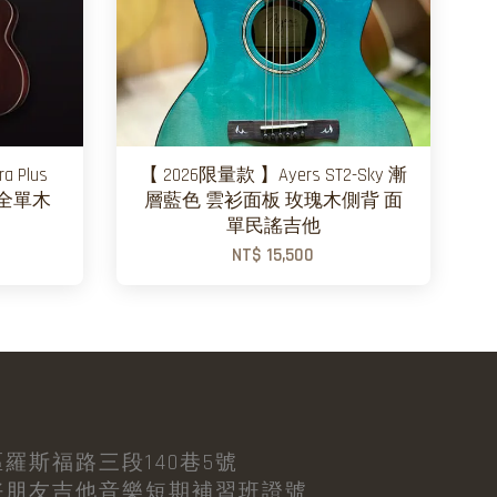
a Plus
【 2026限量款 】Ayers ST2-Sky 漸
EM 全單木
層藍色 雲衫面板 玫瑰木側背 面
單民謠吉他
NT$ 15,500
羅斯福路三段140巷5號
好朋友吉他音樂短期補習班證號