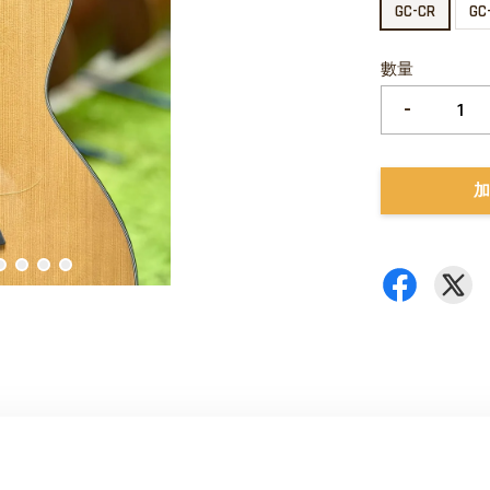
GC-CR
GC
數量
-
加