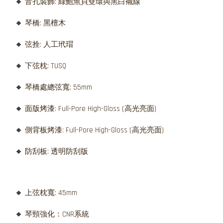
🔸
音孔裝飾: 綠鮑魚貝雙環與黑白襯線
🔸
琴橋: 黑檀木
🔸
弦拴: 人工玳瑁
🔸
下弦枕: TUSQ
🔸
琴橋處總弦寬: 55mm
🔸
面版烤漆: Full-Pore High-Gloss (高光亮面)
🔸
側背板烤漆: Full-Pore High-Gloss (高光亮面)
🔸
防刮板: 透明防刮版
🔸
上弦枕寬: 45mm
🔸
琴頸強化：CNR系統