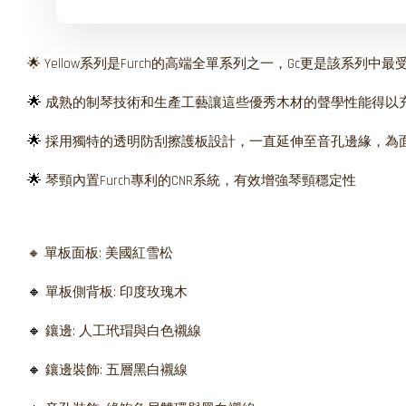
🌟 Yellow系列是Furch的高端全單系列之一，Gc更是該系列
🌟
成熟的制琴技術和生產工藝讓這些優秀木材的聲學性能得以
🌟
採用獨特的透明防刮擦護板設計，一直延伸至音孔邊緣，為
🌟
琴頸內置Furch專利的CNR系統，有效增強琴頸穩定性
🔸 單板面板: 美國紅雪松
🔸
單板側背板: 印度玫瑰木
🔸
鑲邊: 人工玳瑁與白色襯線
🔸
鑲邊裝飾: 五層黑白襯線