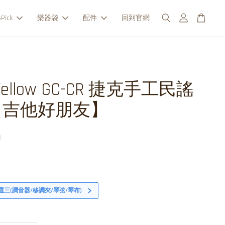
Pick
樂器袋
配件
回到官網
 Yellow GC-CR 捷克手工民謠
【吉他好朋友】
0
選三(調音器/移調夾/琴弦/琴布)