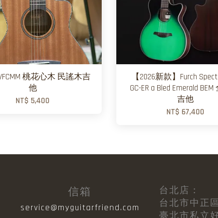
ah VFCMM 桃花心木 民謠木吉
【2026新款】Furch Spectr
他
GC-ER a Bled Emerald B
吉他
NT$ 5,400
NT$ 67,400
台北店：
信箱
台北市中正區
目
service@myguitarfriend.com
臺北市私立