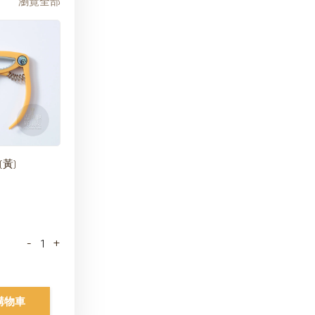
瀏覽全部
 (黃)
-
+
購物車