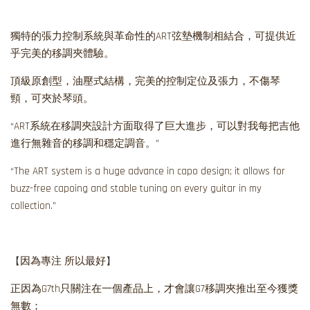
獨特的張力控制系統與革命性的ART弦墊機制相結合，可提供近
乎完美的移調夾體驗。
頂級原創型，油壓式結構，完美的控制定位及張力，不傷琴
頸，可夾於琴頭。
“ART系統在移調夾設計方面取得了巨大進步，可以對我每把吉他
進行無雜音的移調和穩定調音。”
“The ART system is a huge advance in capo design; it allows for
buzz-free capoing and stable tuning on every guitar in my
collection.”
【
】
因為專注 所以最好
正因為G7th只關注在一個產品上，才會讓G7移調夾推出至今獲獎
無數；