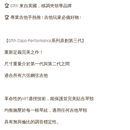
🏆 G7th 來自英國，移調夾領導品牌
🏆 專業吉他手熱推 ! 吉他玩家必備好物 !
【
】
G7th Capo-Performance系列原創第三代
重新定義完美之作！
尺寸重量介於第一代與第二代之間
適合所有六弦鋼弦吉他
革命性的ART適徑技術，能保護並完美貼合琴頸
均衡施壓於每一根琴絃，適用任何吉他琴頸
具有無與倫比的調音穩定性。