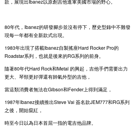
款，展現出Ibanez以原創吉他進軍美國市場的野心。
80年代，Ibanez的研發腳步並沒有停下，歷史型錄中不難發
現每一年都有全新款式出現。
1983年出現了搭載Ibanez自製搖座Hard Rocker Pro的
Roadstar系列，也就是後來的RG系列的前身。
隨著80年代Hard Rock和Metal 的興起，吉他手們需要出力
更大、琴頸更好彈還有帥氣外型的吉他，
當這類消費者無法在Gibson和Fender上得到滿足，
1987年Ibanez接續推出Steve Vai 簽名款JEM777和RG系列
之後，開始竄紅，
時至今日以為日本首屈一指的電吉他品牌。