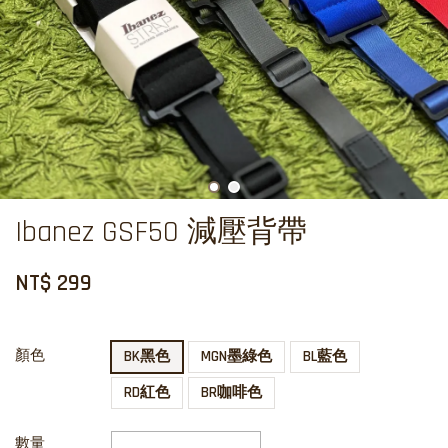
Ibanez GSF50 減壓背帶
NT$ 299
顏色
BK黑色
MGN墨綠色
BL藍色
RD紅色
BR咖啡色
數量