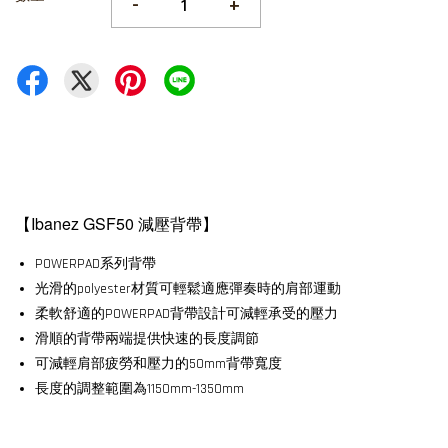
-
+
【Ibanez GSF50 減壓背帶】
POWERPAD系列背帶
光滑的polyester材質可輕鬆適應彈奏時的肩部運動
柔軟舒適的POWERPAD背帶設計可減輕承受的壓力
滑順的背帶兩端提供快速的長度調節
可減輕肩部疲勞和壓力的50mm背帶寬度
長度的調整範圍為1150mm-1350mm