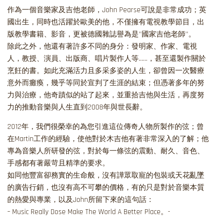
作為一個音樂家及吉他老師，John Pearse可說是非常成功；英
國出生，同時也活躍於歐美的他，不僅擁有電視教學節目，出
版教學書籍、影音，更被德國雜誌譽為是’’國家吉他老師’’。
除此之外，他還有著許多不同的身分：發明家、作家、電視
人，教授、演員、出版商、唱片製作人等……，甚至還製作關於
烹飪的書。如此充滿活力且多采多姿的人生，卻曾因一次醫療
意外而癱瘓，幾乎等同於宣判了生涯的結束；但憑著多年的努
力與治療，他奇蹟似的站了起來，並重拾吉他與生活，再度努
力的推動音樂與人生直到2008年與世長辭。
2012年，我們很榮幸的為您引進這位傳奇人物所製作的弦；曾
在Martin工作的經驗，使他對於木吉他有著非常深入的了解；他
專為音樂人所研發的弦，對於每一條弦的震動、耐久、音色、
手感都有著嚴苛且精準的要求。
如同他豐富卻務實的生命般，沒有譁眾取寵的包裝或天花亂墜
的廣告行銷，也沒有高不可攀的價格，有的只是對於音樂本質
的熱愛與專業，以及John所留下來的這句話：
– Music Really Dose Make The World A Better Place。-