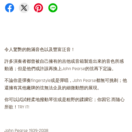
令人驚艷的飽滿音色以及豐富泛音！
許多演奏者都曾被自己擁有的吉他或音箱製造出來的音色所感
動過；但是他們或許該再換上John Pearse的弦再下定論。
不論你是彈奏fingerstyle或是彈唱，John Pearse都無可挑剃；他
還擁有其他廠牌的弦無法企及的細微動態的展現。
你可以試試輕柔地撥動琴弦或是粗野的蹂躪它；你因它,而隨心
所欲！TRY IT!
John Pearse 1939-2008