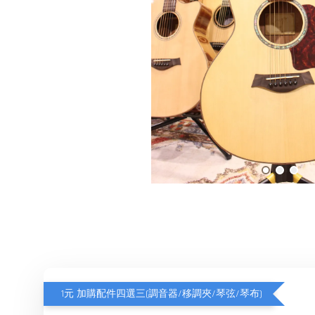
1元 加購配件四選三(調音器/移調夾/琴弦/琴布)