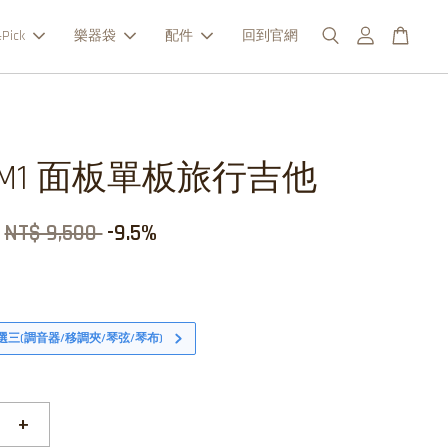
Pick
樂器袋
配件
回到官網
o M1 面板單板旅行吉他
NT$ 9,500
-9.5%
選三(調音器/移調夾/琴弦/琴布)
+