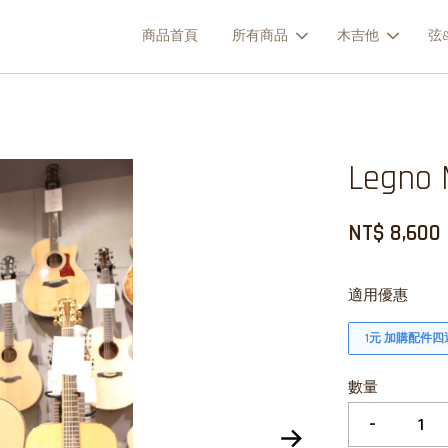
商品首頁
所有商品
木吉他
弦&
Legn
NT$ 8,600
適用優惠
1元 加購配件四
數量
-