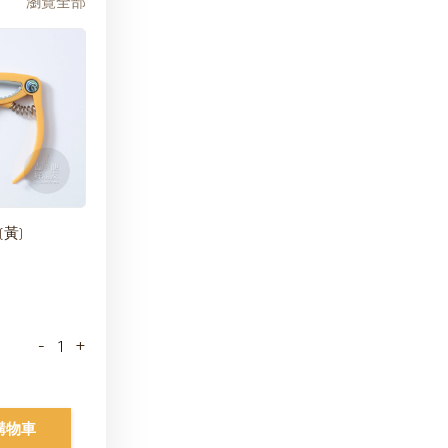
瀏覽全部
 (黃)
-
+
購物車