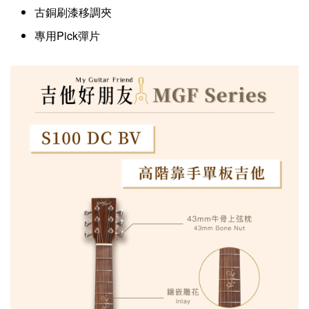
古銅刷漆移調夾
專用Pick彈片