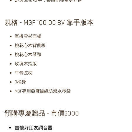
舒適bevel扶手，長時間彈奏更舒適
規格 - MGF 100 DC BV 靠手版本
單板雲杉面板
桃花心木背側板
桃花心木琴頸
玫瑰木指版
牛骨弦枕
D桶身
MGF專用亞麻編織防潑水琴袋
預購專屬贈品 - 市價2000
吉他好朋友調音器