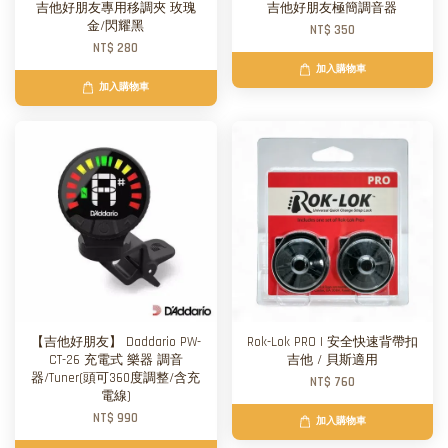
吉他好朋友專用移調夾 玫瑰
吉他好朋友極簡調音器
金/閃耀黑
NT$ 350
NT$ 280
加入購物車
加入購物車
【吉他好朋友】 Daddario PW-
Rok-Lok PRO | 安全快速背帶扣
CT-26 充電式 樂器 調音
吉他 / 貝斯適用
器/Tuner(頭可360度調整/含充
NT$ 760
電線)
NT$ 990
加入購物車