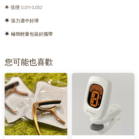
🌟 弦徑 0.011-0.052
🌟
張力適中好彈
🌟
極簡輕量包裝好攜帶
您可能也喜歡