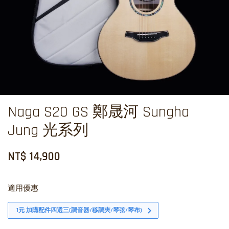
Naga S20 GS 鄭晟河 Sungha
Jung 光系列
NT$ 14,900
適用優惠
1元 加購配件四選三(調音器/移調夾/琴弦/琴布)