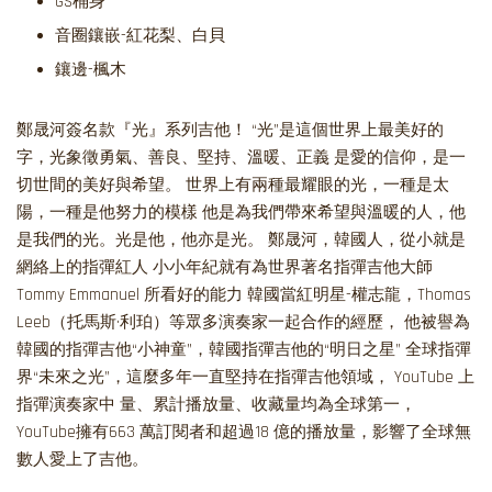
GS桶身
音圈鑲嵌-紅花梨、白貝
鑲邊-楓木
鄭晟河簽名款『光』系列吉他！ “光”是這個世界上最美好的
字，光象徵勇氣、善良、堅持、溫暖、正義 是愛的信仰，是一
切世間的美好與希望。 世界上有兩種最耀眼的光，一種是太
陽，一種是他努力的模樣 他是為我們帶來希望與溫暖的人，他
是我們的光。光是他，他亦是光。 鄭晟河，韓國人，從小就是
網絡上的指彈紅人 小小年紀就有為世界著名指彈吉他大師
Tommy Emmanuel 所看好的能力 韓國當紅明星-權志龍，Thomas
Leeb（托馬斯·利珀）等眾多演奏家一起合作的經歷， 他被譽為
韓國的指彈吉他“小神童”，韓國指彈吉他的“明日之星” 全球指彈
界“未來之光”，這麼多年一直堅持在指彈吉他領域， YouTube 上
指彈演奏家中 量、累計播放量、收藏量均為全球第一，
YouTube擁有663 萬訂閱者和超過18 億的播放量，影響了全球無
數人愛上了吉他。