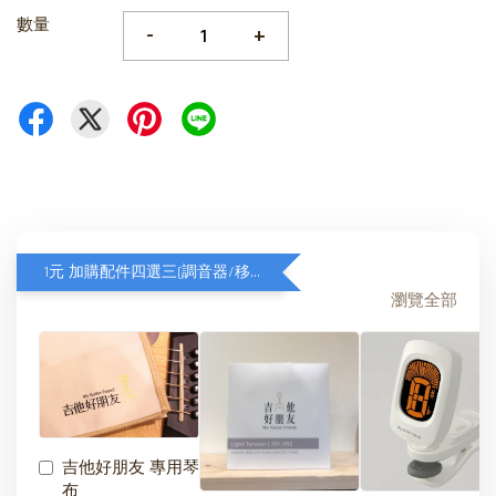
數量
-
+
1元 加購配件四選三(調音器/移調夾/琴弦/琴布)
瀏覽全部
吉他好朋友 專用琴
布