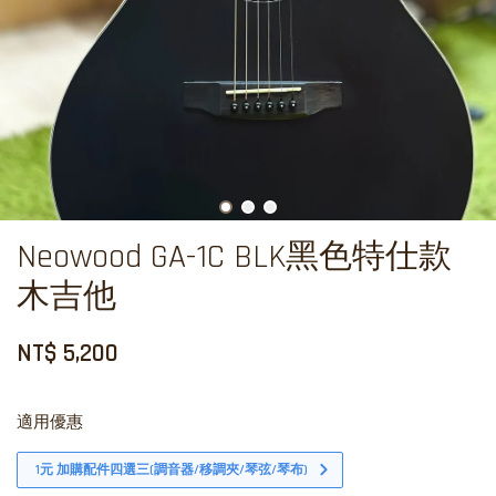
Neowood GA-1C BLK黑色特仕款
木吉他
NT$ 5,200
適用優惠
1元 加購配件四選三(調音器/移調夾/琴弦/琴布)