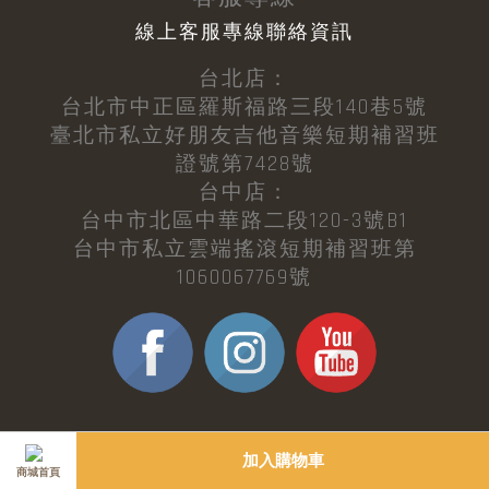
線上客服專線聯絡資訊
台北店：
台北市中正區羅斯福路三段140巷5號
臺北市私立好朋友吉他音樂短期補習班
證號第7428號
台中店：
台中市北區中華路二段120-3號B1
台中市私立雲端搖滾短期補習班第
1060067769號
加入購物車
商城首頁
© Copyright - MyGuitarFriend All Rights