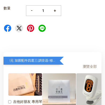
數量
-
+
1元 加購配件四選三(調音器/移調夾/琴弦/琴布)
瀏覽全部
吉他好朋友 專用琴