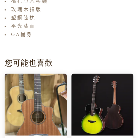
桃花心木琴頸
玫瑰木指版
塑鋼弦枕
平光漆面
GA桶身
您可能也喜歡