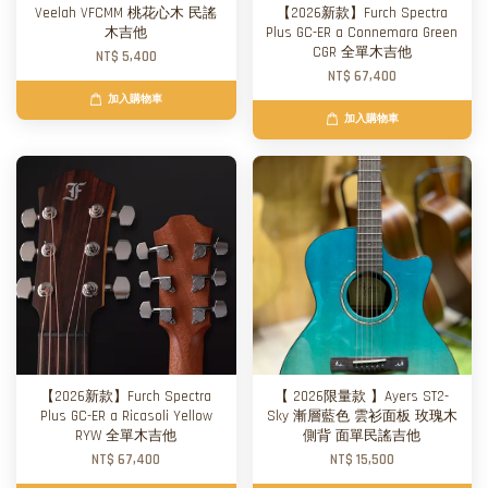
Veelah VFCMM 桃花心木 民謠
【2026新款】Furch Spectra
木吉他
Plus GC-ER a Connemara Green
CGR 全單木吉他
NT$ 5,400
NT$ 67,400
加入購物車
加入購物車
【2026新款】Furch Spectra
【 2026限量款 】Ayers ST2-
Plus GC-ER a Ricasoli Yellow
Sky 漸層藍色 雲衫面板 玫瑰木
RYW 全單木吉他
側背 面單民謠吉他
NT$ 67,400
NT$ 15,500