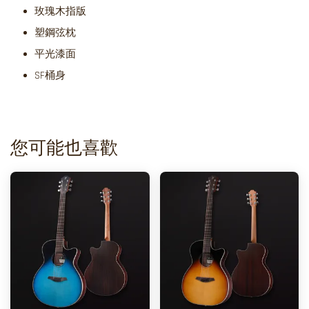
玫瑰木指版
塑鋼弦枕
平光漆面
SF桶身
您可能也喜歡