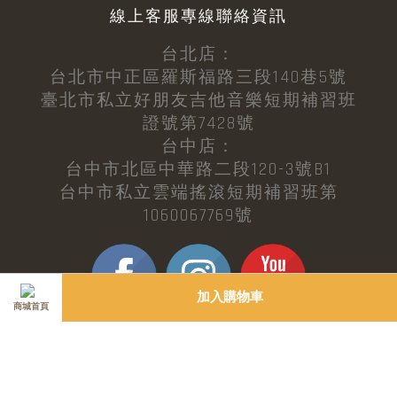
線上客服專線聯絡資訊
台北店：
台北市中正區羅斯福路三段140巷5號
臺北市私立好朋友吉他音樂短期補習班
證號第7428號
台中店：
台中市北區中華路二段120-3號B1
台中市私立雲端搖滾短期補習班第
1060067769號
加入購物車
商城首頁
© Copyright - MyGuitarFriend All Rights