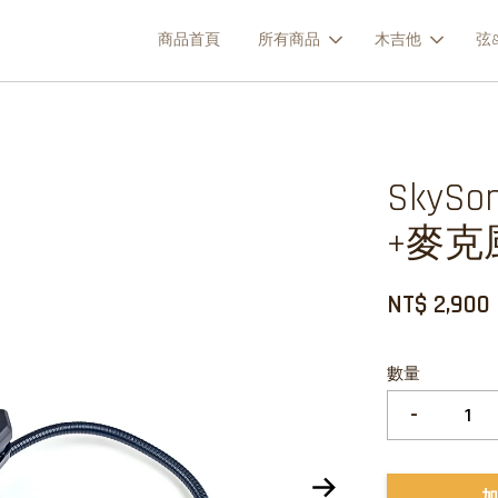
商品首頁
所有商品
木吉他
弦&
SkyS
+麥克
NT$ 2,900
數量
-
加