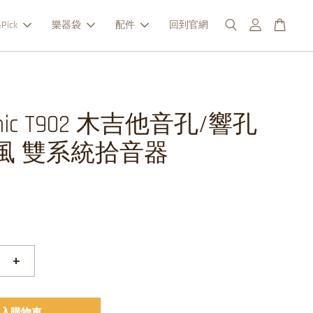
Pick
樂器袋
配件
回到官網
onic T902 木吉他音孔/響孔
風 雙系統拾音器
+
入購物車