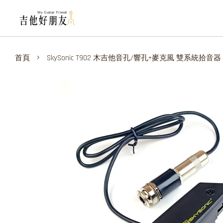
›
首頁
SkySonic T902 木吉他音孔/響孔+麥克風 雙系統拾音器