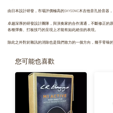
由日本設計研發，市場評價極高的SKYSONIC木吉他音孔拾音
卓越深厚的研發設計團隊，與演奏家的合作溝通，不斷修正的原型
各種彈奏、打板技巧的呈現上才能有如此絕佳的表現。
除此之外對於雜訊的消除也是我們致力的一個方向，幾乎零噪
您可能也喜歡