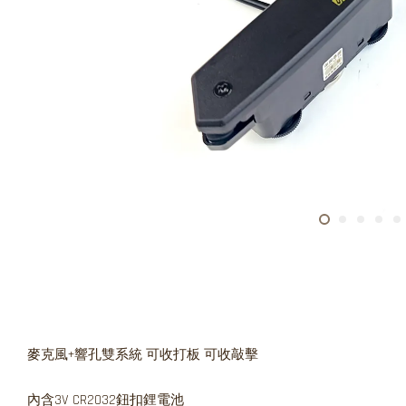
麥克風+響孔雙系統 可收打板 可收敲擊
內含3V CR2032鈕扣鋰電池