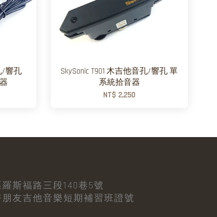
音孔/響孔
SkySonic T901 木吉他音孔/響孔 單
音器
系統拾音器
NT$ 2,250
羅斯福路三段140巷5號
好朋友吉他音樂短期補習班證號