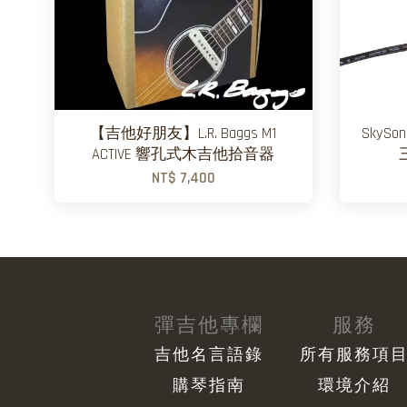
【吉他好朋友】L.R. Baggs M1
SkyS
ACTIVE 響孔式木吉他拾音器
NT$ 7,400
彈吉他專欄
服務
吉他名言語錄
所有服務項
購琴指南
環境介紹