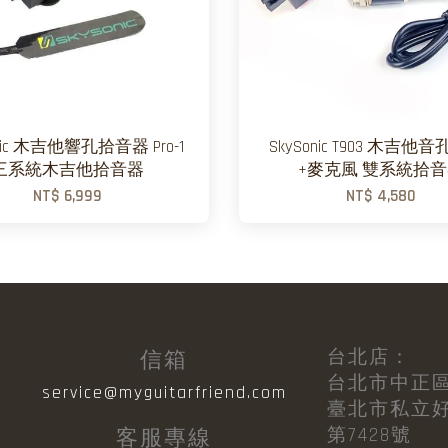
onic 木吉他響孔拾音器 Pro-1
SkySonic T903 木吉他
三系統木吉他拾音器
+麥克風 雙系統拾
NT$ 6,999
NT$ 4,580
台北店：
信箱
台北市中正區
目
service@myguitarfriend.com
臺北市私立
第7428號
客服專線