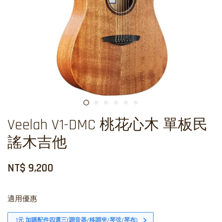
Veelah V1-DMC 桃花心木 單板民
謠木吉他
NT$ 9,200
適用優惠
1元 加購配件四選三(調音器/移調夾/琴弦/琴布)