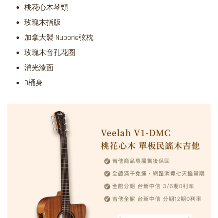
桃花心木琴頸
玫瑰木指版
加拿大製 Nubone弦枕
玫瑰木音孔花圈
消光漆面
D桶身