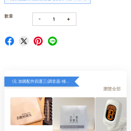
數量
-
+
1元 加購配件四選三(調音器/移調夾/琴弦/琴布)
瀏覽全部