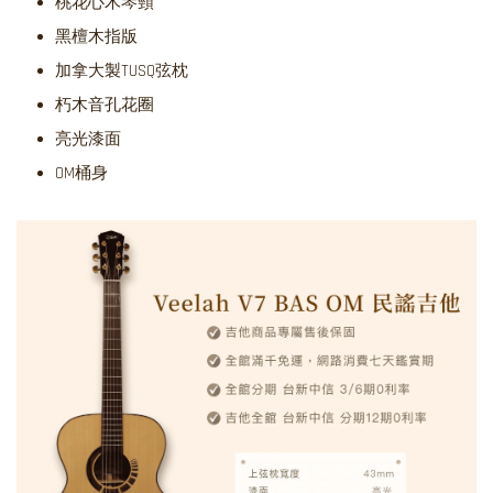
桃花心木琴頸
黑檀木指版
加拿大製TUSQ弦枕
朽木音孔花圈
亮光漆面
OM桶身