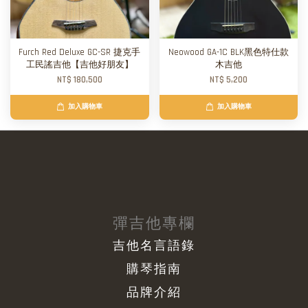
Furch Red Deluxe GC-SR 捷克手
Neowood GA-1C BLK黑色特仕款
工民謠吉他【吉他好朋友】
木吉他
NT$ 180,500
NT$ 5,200
加入購物車
加入購物車
彈吉他專欄
吉他名言語錄
購琴指南
品牌介紹